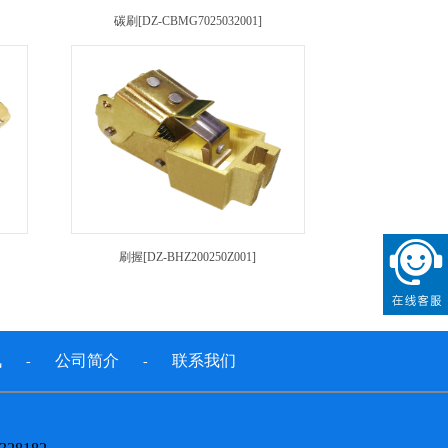
碳刷[DZ-CBMG7025032001]
刷握[DZ-BHZ200250Z001]
讯
公司简介
联系我们
-
-