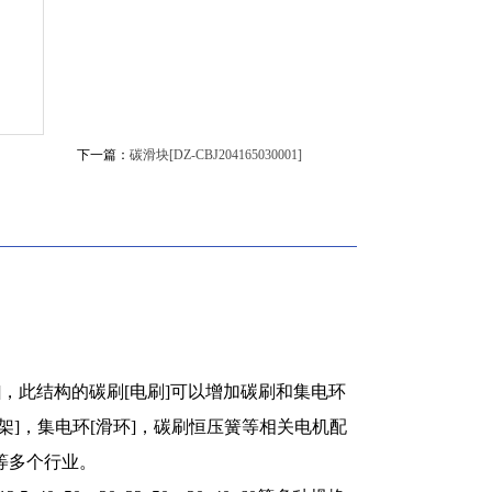
下一篇：
碳滑块[DZ-CBJ204165030001]
[电刷]，此结构的碳刷[电刷]可以增加碳刷和集电环
刷架]，集电环[滑环]，碳刷恒压簧等相关电机配
等多个行业。