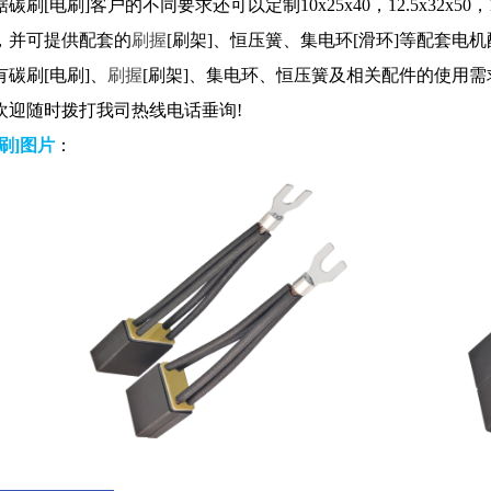
刷[电刷]客户的不同要求还可以定制10x25x40，12.5x32x50，12.5
，并可提供配套的
刷握
[刷架]、恒压簧、集电环[滑环]等配套电
碳刷[电刷]、
刷握
[刷架]、集电环、恒压簧及相关配件的使用
欢迎随时拨打我司热线电话垂询!
刷]图片
：