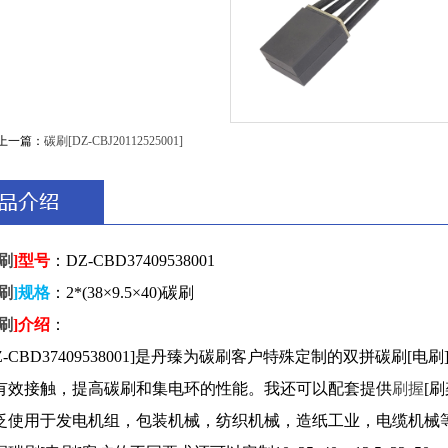
上一篇：
碳刷[DZ-CBJ20112525001]
刷
]型号
：DZ-CBD37409538001
刷
]规格
：2*(38×9.5×40)碳刷
刷
]介绍
：
Z-CBD37409538001]是丹臻为碳刷客户特殊定制的双拼碳刷
有效接触，提高碳刷和集电环的性能。我还可以配套提供
刷握
[
泛使用于发电机组，包装机械，纺织机械，造纸工业，电缆机械