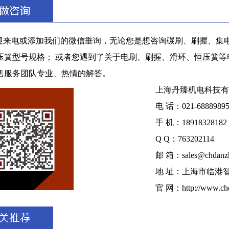
迎来电或添加我们的微信垂询，无论您是想咨询碳刷、刷握、集电
压簧型号规格； 或者您遇到了关于电刷、刷握、滑环、恒压簧
售服务团队专业、热情的解答。
上海丹臻机电科技有
电 话：021-6888989
手 机：18918328182
Q Q：763202114
邮 箱：sales@chdanz
地 址：上海市临港
官 网：http://www.chd