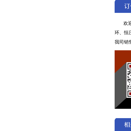
欢
环、恒
我司销