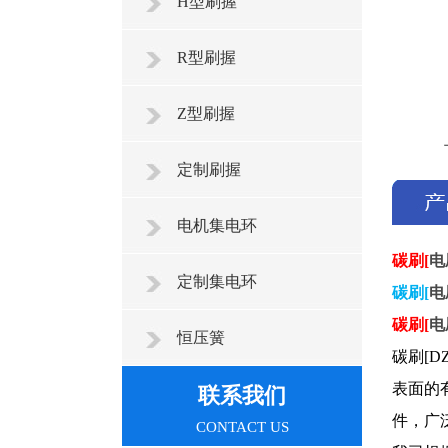
H型刷握
R型刷握
Z型刷握
定制刷握
电机集电环
碳刷[
电
定制集电环
碳刷[
电
碳刷[
电
恒压簧
碳刷[D
表面的
联系我们
件，广
CONTACT US