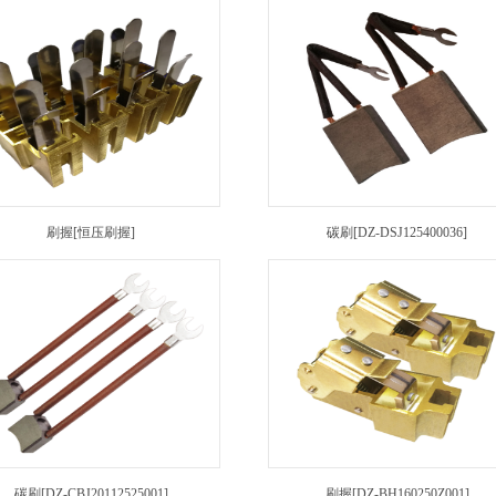
刷握[恒压刷握]
碳刷[DZ-DSJ125400036]
碳刷[DZ-CBJ20112525001]
刷握[DZ-BH160250Z001]