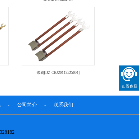
碳刷[DZ-CBJ20112525001]
讯
公司简介
联系我们
-
-
328182