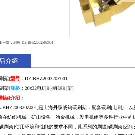
上一篇：
刷握[DZ-BHZ200250Z001]
刷架
]型号
：DZ-BHZ200320Z001
刷架
]规格
：20x32电机
刷握
[
碳刷架
]
刷架]介绍
：
Z-BHZ200320Z001]是上海丹臻畅销碳刷架，配套碳刷[
电刷
]，
前在纺织机械，矿山设备，冶金机械，发电机组等多种行业中的
碳刷架]使用环境和性能的要求不同，此系列的刷握[碳刷架]还衍生出12.5