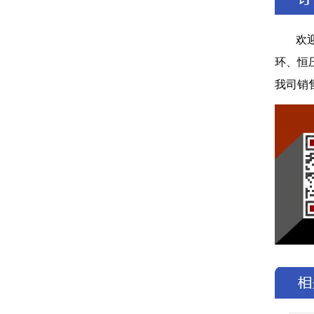
欢
环、恒
我司销