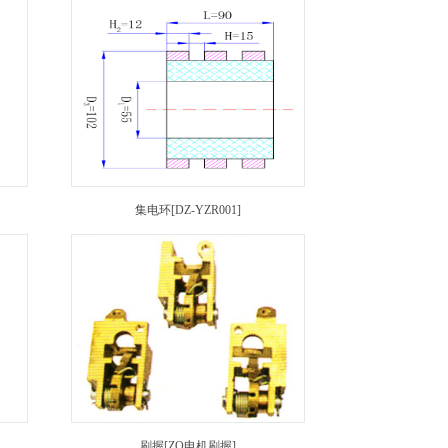
集电环[DZ-YZR001]
刷握[ZQ电机刷握]