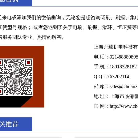
迎来电或添加我们的微信垂询，无论您是想咨询碳刷、刷握、集电
压簧型号规格； 或者您遇到了关于电刷、刷握、滑环、恒压簧
售服务团队专业、热情的解答。
上海丹臻机电科技有
电 话：021-6888989
手 机：18918328182
Q Q：763202114
邮 箱：sales@chdanz
地 址：上海市临港
官 网：http://www.chd