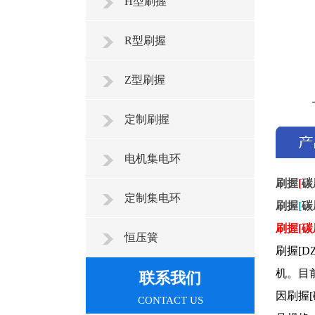
H型刷握
R型刷握
Z型刷握
定制刷握
电机集电环
刷握
[
碳
定制集电环
刷握
[
碳
刷握[碳
恒压簧
刷握[D
机。目
联系我们
因刷握[
CONTACT US