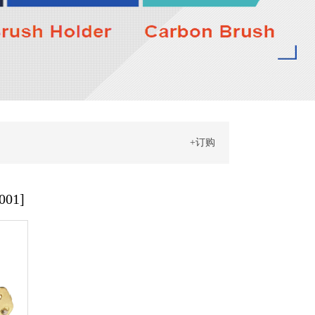
+订购
01]