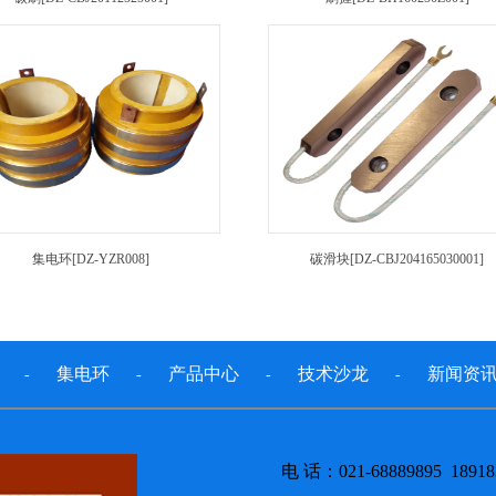
集电环[DZ-YZR008]
碳滑块[DZ-CBJ204165030001]
集电环
产品中心
技术沙龙
新闻资
-
-
-
-
电 话：021-68889895 18918